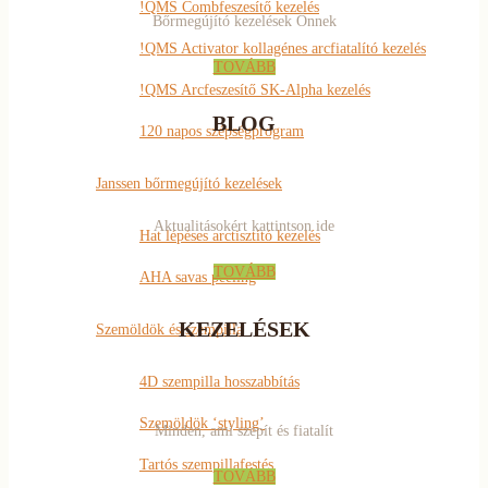
!QMS Combfeszesítő kezelés
Bőrmegújító kezelések Önnek
!QMS Activator kollagénes arcfiatalító kezelés
TOVÁBB
!QMS Arcfeszesítő SK-Alpha kezelés
BLOG
120 napos szépségprogram
Janssen bőrmegújító kezelések
Aktualitásokért kattintson ide
Hat lépéses arctisztító kezelés
TOVÁBB
AHA savas peeling
KEZELÉSEK
Szemöldök és szempilla
4D szempilla hosszabbítás
Szemöldök ‘styling’
Minden, ami szépít és fiatalít
Tartós szempillafestés
TOVÁBB