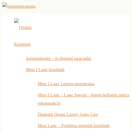
Főoldal
Kezelések
Szépségápolási – és életmód tanácsadás
Meso I Laser kezelések
Meso I Laser Lézeres mezoterápia
Meso I Laser – Laser Special – lézeres kollagén mátrix
rekonstrukció
Diamond Dream Luxury Geno Care
Meso Laser – Probléma megoldó kezelések