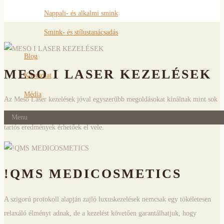
Nappali- és alkalmi smink
Smink- és stílustanácsadás
Blog
MESO I LASER KEZELÉSEK
Kapcsolat
Média
Az Meso Laser kezelések jóval egyszerűbb megoldásokat kínálnak mint sok
Termékek
más nem invazív arcplasztikai elképzelés. Minimális idő alatt is szép és
Menu
tartós eredmények érhetőek el vele.
!QMS MEDICOSMETICS
A szigorú protokoll alapján zajló luxuskezelések nemcsak egy tökéletesen
relaxáló élményt adnak, de a kezelést követően garantálhatjuk, hogy