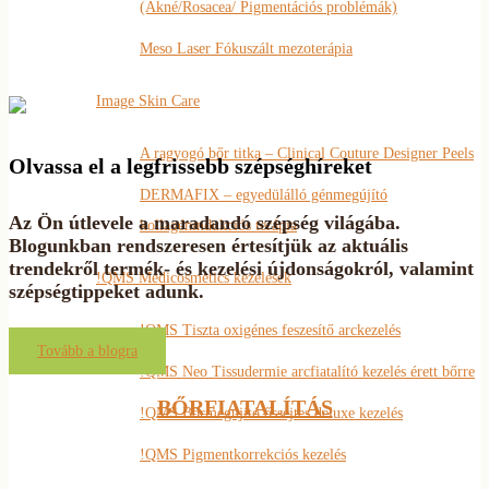
(Akné/Rosacea/ Pigmentációs problémák)
Meso Laser Fókuszált mezoterápia
Image Skin Care
A ragyogó bőr titka – Clinical Couture Designer Peels
Olvassa el a legfrissebb szépséghíreket
DERMAFIX – egyedülálló génmegújító
Az Ön útlevele a maradandó szépség világába.
kollagénindukciós terápia
Blogunkban rendszeresen értesítjük az aktuális
trendekről termék- és kezelési újdonságokról, valamint
!QMS Medicosmetics kezelések
szépségtippeket adunk.
!QMS Tiszta oxigénes feszesítő arckezelés
Tovább a blogra
!QMS Neo Tissudermie arcfiatalító kezelés érett bőrre
BŐRFIATALÍTÁS
!QMS Bőrmegújító őssejtes deluxe kezelés
!QMS Pigmentkorrekciós kezelés