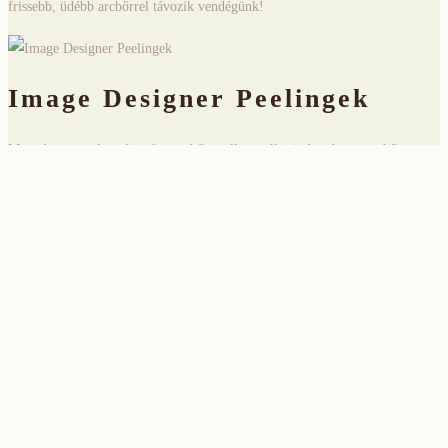
frissebb, üdébb arcbőrrel távozik vendégünk!
Image Designer Peelingek
Ma már nemcsak a ránctalan arcbőr mellett szól minden, hanem a bőr
ragyogása, egyenletes színe és textúrája legalább olyan fontos a fiatalos
megjelenésben, mint az, hogy ne látszódjanak a mimikai vonalak.
Marianna mindig kedves és maximálisan segítőkész,
kiemelkedő professzionális tudással rendelkező
szakember. Mindemellett kiváló minőségű
kozmetikumokat használ és folyamatosan követi a
szépségipar legújabb fejlesztéseit, technikáit. Kellemes,