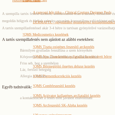
Image Skin Care
Hasznos tudnivalók
A ragyogó bőr titka – Clinical Couture Designer Peels
A szempilla tartós festése kiemeli, kontúrosabbá teszi a szemet, élénkebbé és
megoldás hölgyek és férfiak számára egyaránt, korosztályra való tekintet nélk
DERMAFIX – egyedülálló génmegújító kollagénindukció
A tartós szempillasfestéssel akár 3-4 hétre is tartósan gyönyörűvé varázsolhatj
!QMS Medicosmetics kezelések
A tartós szempillafestés nem ajánlott az alábbi esetekben:
!QMS Tiszta oxigénes feszesítő arckezelés
Bármilyen gyulladás fennállása a szem környékén
!QMS Neo Tissudermie arcfiatalító kezelés érett bőrre
Kifejezetten ellenjavallott kötőhártya gyulladás esetén
Friss seb, heg a szemhéjon
!QMS Bőrmegújító őssejtes deluxe kezelés
Láz, fertőző betegség
!QMS Pigmentkorrekciós kezelés
Allergia a festékre
!QMS Combfeszesítő kezelés
Egyéb tudnivalók:
!QMS Activator kollagénes arcfiatalító kezelés
a kontaktlencsét a festés előtt javasolt eltávoltítani
!QMS Arcfeszesítő SK-Alpha kezelés