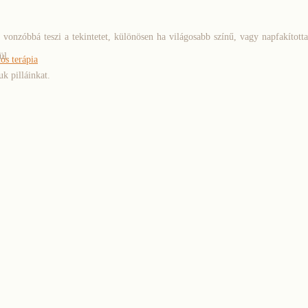
 vonzóbbá teszi a tekintetet, különösen ha világosabb színű, vagy napfakította 
ül.
s terápia
uk pilláinkat.