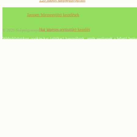
120 napos szépségprogram
Janssen bőrmegújító kezelések
Hat lépéses arctisztító kezelés
© 2026 Szépségterapeuta. Marianna Hancz
Weboldalunkon cookie-kat (sütiket) használunk, amik segítenek a lehető legjo
AHA savas peeling
A süti beállítások ennél a honlapnál engedélyezett a legjobb felhasználói élmé
Szemöldök és szempilla
elfogadja a sütik használatát.
4D szempilla hosszabbítás
Bezárás
Szemöldök ‘styling’
Tartós szempillafestés
Nappali- és alkalmi smink
Smink- és stílustanácsadás
Blog