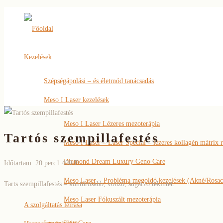
Főoldal
Kezelések
Szépségápolási – és életmód tanácsadás
Meso I Laser kezelések
Meso I Laser Lézeres mezoterápia
Tartós szempillafestés
Meso I Laser – Laser Special – lézeres kollagén mátrix 
Diamond Dream Luxury Geno Care
Időtartam: 20 perc
1 400 Ft
Meso Laser – Probléma megoldó kezelések (Akné/Rosac
Tarts szempillafestés – kontúrosabb, vonzó, sugárzó tekintet.
Meso Laser Fókuszált mezoterápia
A szolgáltatás leírása