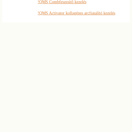
!QMS Combfeszesítő kezelés
!QMS Activator kollagénes arcfiatalító kezelés
!QMS Arcfeszesítő SK-Alpha kezelés
120 napos szépségprogram
Janssen bőrmegújító kezelések
Hat lépéses arctisztító kezelés
AHA savas peeling
Szemöldök és szempilla
4D szempilla hosszabbítás
Szemöldök ‘styling’
Tartós szempillafestés