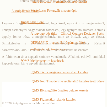
fontos részlet, mint a ruha, a cipő vagy az ékszer.
(Akné/Rosacea/ Pigmentációs problémák)
Meso Laser Fókuszált mezoterápia
A szolgáltatás leírása
Image Skin Care
Legyen szó egy üzleti tárgyalásról, fogadásról, egy exkluzív megjelenésről,
ünnepi eseményről vagy családi fotózásról, egy igényes nő számára a smink
A ragyogó bőr titka – Clinical Couture Designer Peels
éppoly fontos része a megjelenésnek, mint az öltözék vagy az ékszer.
DERMAFIX – egyedülálló génmegújító
Sminkeléshez a professzionális minőségű, ugyanakkor bőrbarát
kollagénindukciós terápia
összetevőkből álló STUDIOS MAKE UP termékeket használom.
A feltüntetett ár a nappali sminkre vontakozik. Alkalmi, esküvői sminkkel
!QMS Medicosmetics kezelések
kapcsolatosan kérje egyedi ajánlatomat.
!QMS Tiszta oxigénes feszesítő arckezelés
!QMS Neo Tissudermie arcfiatalító kezelés érett bőrre
!QMS Bőrmegújító őssejtes deluxe kezelés
!QMS Pigmentkorrekciós kezelés
© 2026 Szépségterapeuta. Marianna Hancz