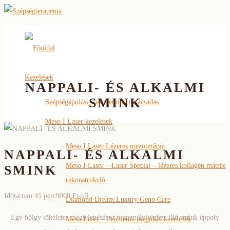
Főoldal
Kezelések
NAPPALI- ÉS ALKALMI
SMINK
Szépségápolási – és életmód tanácsadás
Meso I Laser kezelések
Meso I Laser Lézeres mezoterápia
NAPPALI- ÉS ALKALMI
Meso I Laser – Laser Special – lézeres kollagén mátrix
SMINK
rekonstrukció
Időtartam:45 perc
9000 Ft-tól
Diamond Dream Luxury Geno Care
Egy hölgy tökéletes megjelenéséhez a személyiséghez illő smink éppoly
Meso Laser – Probléma megoldó kezelések