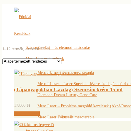
Főoldal
Kezelések
Szépségápolási – és életmód tanácsadás
1–12 termék, összesen 33 db
Meso I Laser kezelések
Meso I Laser Lézeres mezoterápia
Meso I Laser – Laser Special – lézeres kollagén mátrix 
(Tápanyagokban Gazdag) Szemránckrém 15 ml
Diamond Dream Luxury Geno Care
17,800
Ft
Meso Laser – Probléma megoldó kezelések (Akné/Rosac
Kosárba teszem
Meso Laser Fókuszált mezoterápia