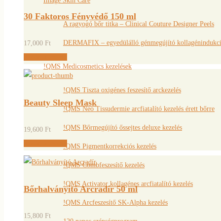
Image Skin Care
30 Faktoros Fényvédő 150 ml
A ragyogó bőr titka – Clinical Couture Designer Peels
DERMAFIX – egyedülálló génmegújító kollagénindukció
17,000
Ft
Kosárba teszem
!QMS Medicosmetics kezelések
!QMS Tiszta oxigénes feszesítő arckezelés
Beauty Sleep Mask
!QMS Neo Tissudermie arcfiatalító kezelés érett bőrre
!QMS Bőrmegújító őssejtes deluxe kezelés
19,600
Ft
Kosárba teszem
!QMS Pigmentkorrekciós kezelés
!QMS Combfeszesítő kezelés
!QMS Activator kollagénes arcfiatalító kezelés
Bőrhalványító Arcradír 50 ml
!QMS Arcfeszesítő SK-Alpha kezelés
15,800
Ft