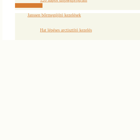
120 napos szépségprogram
Kosárba teszem
Janssen bőrmegújító kezelések
Hat lépéses arctisztító kezelés
Bőrmegújító krém 50 ml
AHA savas peeling
21,600
Ft
Szemöldök és szempilla
Kosárba teszem
4D szempilla hosszabbítás
Szemöldök ‘styling’
Tartós szempillafestés
Nappali- és alkalmi smink
Smink- és stílustanácsadás
Blog