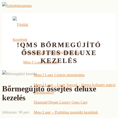
Főoldal
Kezelések
!QMS BŐRMEGÚJÍTÓ
ŐSSEJTES DELUXE
Szépségápolási – és életmód tanácsadás
KEZELÉS
Meso I Laser kezelések
Meso I Laser Lézeres mezoterápia
Meso I Laser – Laser Special – lézeres kollagén mátrix
Bőrmegújító őssejtes deluxe
rekonstrukció
kezelés
Diamond Dream Luxury Geno Care
Időtartam: 90 perc
Meso Laser – Probléma megoldó kezelések