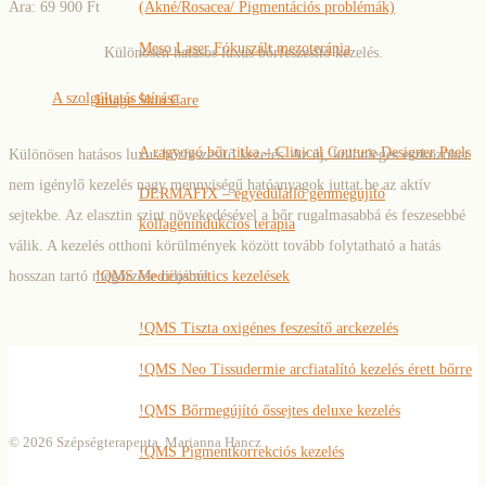
Ára: 69 900 Ft
(Akné/Rosacea/ Pigmentációs problémák)
Meso Laser Fókuszált mezoterápia
Különösen hatásos luxus bőrfeszesítő kezelés.
A szolgáltatás leírása
Image Skin Care
A ragyogó bőr titka – Clinical Couture Designer Peels
Különösen hatásos luxus bőrfeszesítő kezelés. Az új, különleges eszközöket
nem igénylő kezelés nagy mennyiségű hatóanyagok juttat be az aktív
DERMAFIX – egyedülálló génmegújító
sejtekbe. Az elasztin szint növekedésével a bőr rugalmasabbá és feszesebbé
kollagénindukciós terápia
válik. A kezelés otthoni körülmények között tovább folytatható a hatás
hosszan tartó megőrzése céljából.
!QMS Medicosmetics kezelések
!QMS Tiszta oxigénes feszesítő arckezelés
!QMS Neo Tissudermie arcfiatalító kezelés érett bőrre
!QMS Bőrmegújító őssejtes deluxe kezelés
© 2026 Szépségterapeuta. Marianna Hancz
!QMS Pigmentkorrekciós kezelés