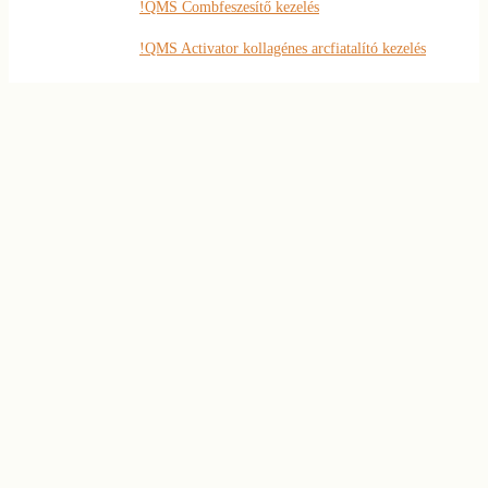
!QMS Combfeszesítő kezelés
!QMS Activator kollagénes arcfiatalító kezelés
!QMS Arcfeszesítő SK-Alpha kezelés
120 napos szépségprogram
Janssen bőrmegújító kezelések
Hat lépéses arctisztító kezelés
AHA savas peeling
Szemöldök és szempilla
4D szempilla hosszabbítás
Szemöldök ‘styling’
Tartós szempillafestés