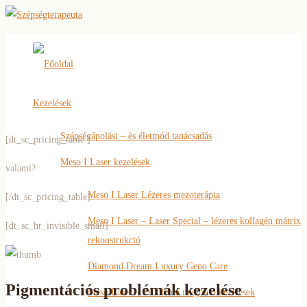
Főoldal
Kezelések
Szépségápolási – és életmód tanácsadás
[dt_sc_pricing_table ]
Meso I Laser kezelések
valami?
Meso I Laser Lézeres mezoterápia
[/dt_sc_pricing_table]
Meso I Laser – Laser Special – lézeres kollagén mátrix
[dt_sc_hr_invisible_small]
rekonstrukció
Diamond Dream Luxury Geno Care
Pigmentációs problémák kezelése
Meso Laser – Probléma megoldó kezelések