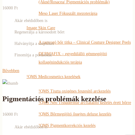
(Akné/Rosacea/ Pigmentációs problémák)
16000 Ft
Meso Laser Fókuszált mezoterápia
Akár ebédidőben is
Image Skin Care
Regenerálja a károsodott bőrt
A ragyogó bőr titka – Clinical Couture Designer Peels
Halványítja a szeplőket
DERMAFIX – egyedülálló génmegújító
Finomítja a pórusokat
kollagénindukciós terápia
Bővebben
!QMS Medicosmetics kezelések
!QMS Tiszta oxigénes feszesítő arckezelés
Pigmentációs problémák kezelése
!QMS Neo Tissudermie arcfiatalító kezelés érett bőrre
!QMS Bőrmegújító őssejtes deluxe kezelés
16000 Ft
!QMS Pigmentkorrekciós kezelés
Akár ebédidőben is