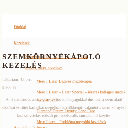
Főoldal
Kezelések
SZEMKÖRNYÉKÁPOLÓ
Szépségápolási – és életmód tanácsadás
KEZELÉS
Meso I Laser kezelések
Időtartam: 45 perc
Meso I Laser Lézeres mezoterápia
9 900 Ft
Meso I Laser – Laser Special – lézeres kollagén mátrix
Anti-oxidáns és anti-pigmentációs hatóanyagokkal dúsított, a szem alatti
rekonstrukció
táskákat és sötét karikákat megelőző és csökkentő, valamint a szem környéki
Diamond Dream Luxury Geno Care
laza szöveteket erősítő professzionális ránctalanító kezelés.
Meso Laser – Probléma megoldó kezelések
A szolgáltatás leírása