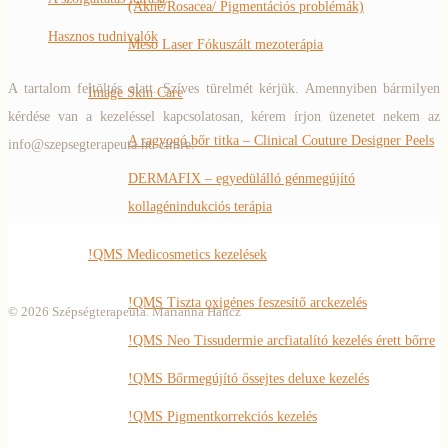
(Akné/Rosacea/ Pigmentációs problémák)
Hasznos tudnivalók
Meso Laser Fókuszált mezoterápia
A tartalom feltöltés alatt. Szíves türelmét kérjük. Amennyiben bármilyen
Image Skin Care
kérdése van a kezeléssel kapcsolatosan, kérem írjon üzenetet nekem az
A ragyogó bőr titka – Clinical Couture Designer Peels
info@szepsegterapeuta.hu címre.
DERMAFIX – egyedülálló génmegújító
kollagénindukciós terápia
!QMS Medicosmetics kezelések
!QMS Tiszta oxigénes feszesítő arckezelés
© 2026 Szépségterapeuta. Marianna Hancz
!QMS Neo Tissudermie arcfiatalító kezelés érett bőrre
!QMS Bőrmegújító őssejtes deluxe kezelés
!QMS Pigmentkorrekciós kezelés