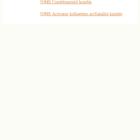
!QMS Combfeszesítő kezelés
!QMS Activator kollagénes arcfiatalító kezelés
!QMS Arcfeszesítő SK-Alpha kezelés
120 napos szépségprogram
Janssen bőrmegújító kezelések
Hat lépéses arctisztító kezelés
AHA savas peeling
Szemöldök és szempilla
4D szempilla hosszabbítás
Szemöldök ‘styling’
Tartós szempillafestés