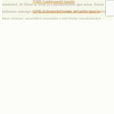
!QMS Combfeszesítő kezelés
mindenhol, de főként az orcán és a szemkörnyékén igen száraz. Emiatt
!QMS Activator kollagénes arcfiatalító kezelés
különösen szükséges egy speciális tisztító termék, de csakis olyan, amely
képes alaposan, ugyanakkor gyengéden a nem kívánt maradványokat
!QMS Arcfeszesítő SK-Alpha kezelés
(szennyeződés, smink, csapvíz stb.) eltávolítani a bőrről.
120 napos szépségprogram
Hatása:
Janssen bőrmegújító kezelések
Krémes hab, amely a bőrt tisztává és lággyá teszi
Hat lépéses arctisztító kezelés
Könnyedén eltávolítja a zsíros maradványokat és a sminket
AHA savas peeling
Visszatartja a bőr természetes nedvességét
Tiszta és matt bőrprofilt biztosít
Szemöldök és szempilla
Kellemes illatú
4D szempilla hosszabbítás
Szemöldök ‘styling’
Bőrtípus:
Kombinált bőrre ajánlott. Kifejezetten a pattanásos és vízhiányos
bőrre kifejlesztett termék.
Tartós szempillafestés
Tartalom: