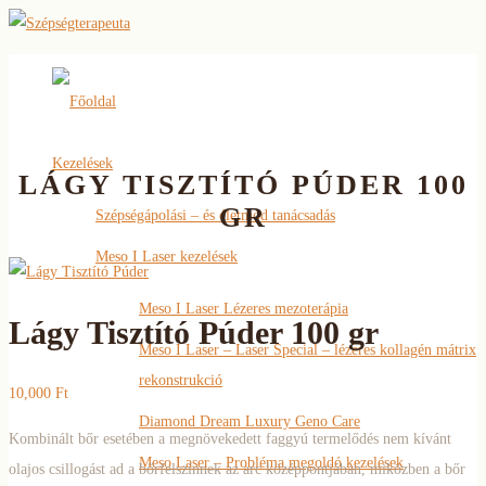
Főoldal
Kezelések
LÁGY TISZTÍTÓ PÚDER 100
GR
Szépségápolási – és életmód tanácsadás
Meso I Laser kezelések
Meso I Laser Lézeres mezoterápia
Lágy Tisztító Púder 100 gr
Meso I Laser – Laser Special – lézeres kollagén mátrix
rekonstrukció
10,000
Ft
Diamond Dream Luxury Geno Care
Kombinált bőr esetében a megnövekedett faggyú termelődés nem kívánt
Meso Laser – Probléma megoldó kezelések
olajos csillogást ad a bőrfelszínnek az arc középpontjában, miközben a bőr