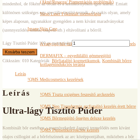
(Akné/Rosacea/ Pigmentációs problémák)
mindenhol, de főként az orcán és a szemkörnyékén igen száraz. Emiatt
különösen szükséges egy speciális tisztító termék, de csakis olyan, amely
Meso Laser Fókuszált mezoterápia
képes alaposan, ugyanakkor gyengéden a nem kívánt maradványokat
Image Skin Care
(szennyeződés, smink, csapvíz stb.) eltávolítani a bőrről.
Lágy Tisztító Púder 100 gr mennyiség
A ragyogó bőr titka – Clinical Couture Designer Peels
Kosárba teszem
DERMAFIX – egyedülálló génmegújító
Cikkszám:
010
Kategóriák:
Bőrfiatalító kozmetikumok
,
Kombinált bőrre
kollagénindukciós terápia
Leírás
!QMS Medicosmetics kezelések
Leírás
!QMS Tiszta oxigénes feszesítő arckezelés
!QMS Neo Tissudermie arcfiatalító kezelés érett bőrre
Ultra-lágy Tisztító Púder
!QMS Bőrmegújító őssejtes deluxe kezelés
Kombinált bőr esetében a megnövekedett faggyú termelődés nem kívánt
!QMS Pigmentkorrekciós kezelés
olajos csillogást ad a bőrfelszínnek az arc középpontjában, miközben a bőr