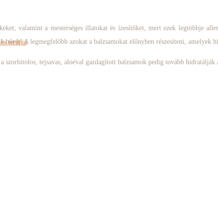
ket, valamint a mesterséges illatokat és ízesítőket, mert ezek legtöbbje all
k bőrét! A legmegfelőbb azokat a balzsamokat előnyben részesíteni, amelyek hid
s terápia
 szorbitolos, tejsavas, aloéval gazdagított balzsamok pedig tovább hidratálják 