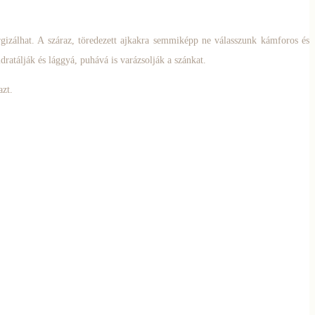
ergizálhat. A száraz, töredezett ajkakra semmiképp ne válasszunk kámforos és
ratálják és lággyá, puhává is varázsolják a szánkat.
azt.