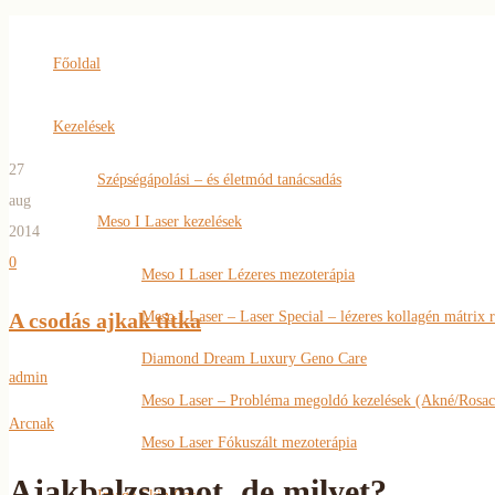
Főoldal
Kezelések
27
Szépségápolási – és életmód tanácsadás
aug
Meso I Laser kezelések
2014
0
Meso I Laser Lézeres mezoterápia
A csodás ajkak titka
Meso I Laser – Laser Special – lézeres kollagén mátrix 
Diamond Dream Luxury Geno Care
admin
Meso Laser – Probléma megoldó kezelések (Akné/Rosac
Arcnak
Meso Laser Fókuszált mezoterápia
Ajakbalzsamot, de milyet?