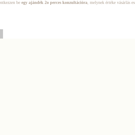
lentkezzen be
egy ajándék 2o perces konzultációra
, melynek értéke vásárlás e