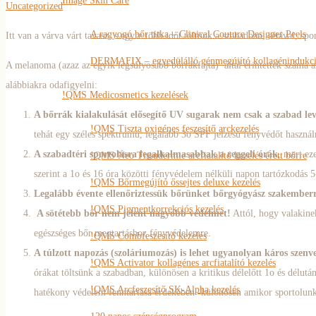
Image Skin Care
Uncategorized
A ragyogó bőr titka – Clinical Couture Designer Peels
Itt van a várva várt tavasz, s egyre több időt töltünk a szabadban, sétával, spor
DERMAFIX – egyedülálló génmegújító kollagénindukció
A melanoma (azaz az egyik legsúlyosabb bőrrákfajta) által érintettek száma 
alábbiakra odafigyelni:
!QMS Medicosmetics kezelések
A bőrrák kialakulását elősegítő UV sugarak nem csak a szabad le
!QMS Tiszta oxigénes feszesítő arckezelés
tehát egy széles spektrumú, legalább 3o SPF jelzésű fényvédőt használn
A szabadtéri sportolásra legalkalmasabbak a reggeli órák
, mert ez
!QMS Neo Tissudermie arcfiatalító kezelés érett bőrre
szerint a 1o és 16 óra közötti fényvédelem nélküli napon tartózkodás 5
!QMS Bőrmegújító őssejtes deluxe kezelés
Legalább évente ellenőriztessük bőrünket bőrgyógyász szakemberr
!QMS Pigmentkorrekciós kezelés
A sötétebb bőr nem jelent nagyobb védelmet!
Attól, hogy valakine
egészséges bőr megtartáshoz fényvédelemre.
!QMS Combfeszesítő kezelés
A túlzott napozás (szoláriumozás) is lehet ugyanolyan káros szen
!QMS Activator kollagénes arcfiatalító kezelés
órákat töltsünk a szabadban, különösen a kritikus délelőtt 1o és délut
!QMS Arcfeszesítő SK-Alpha kezelés
hatékony védelem fenntartása érdekében -különösen amikor sportolun