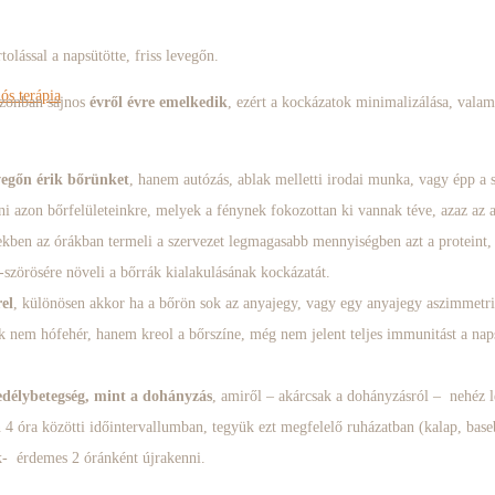
tolással a napsütötte, friss levegőn.
s terápia
azonban sajnos
évről évre emelkedik
, ezért a kockázatok minimalizálása, val
vegőn érik bőrünket
, hanem autózás, ablak melletti irodai munka, vagy épp a s
i azon bőrfelületeinkre, melyek a fénynek fokozottan ki vannak téve, azaz az ar
ekben az órákban termeli a szervezet legmagasabb mennyiségben azt a proteint
-szörösére növeli a bőrrák kialakulásának kockázatát.
el
, különösen akkor ha a bőrön sok az anyajegy, vagy egy anyajegy aszimmetri
k nem hófehér, hanem kreol a bőrszíne, még nem jelent teljes immunitást a nap
vedélybetegség, mint a dohányzás
, amiről – akárcsak a dohányzásról – nehéz
án 4 óra közötti időintervallumban, tegyük ezt megfelelő ruházatban (kalap, bas
k- érdemes 2 óránként újrakenni.