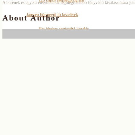
120 napos szépségprogram
A bőrének és egyedi életvitelének legmegfelelőbb fényvédő kiválasztására je
Janssen bőrmegújító kezelések
About Author
Hat lépéses arctisztító kezelés
AHA savas peeling
Szemöldök és szempilla
4D szempilla hosszabbítás
Szemöldök ‘styling’
Tartós szempillafestés
Nappali- és alkalmi smink
Smink- és stílustanácsadás
Blog