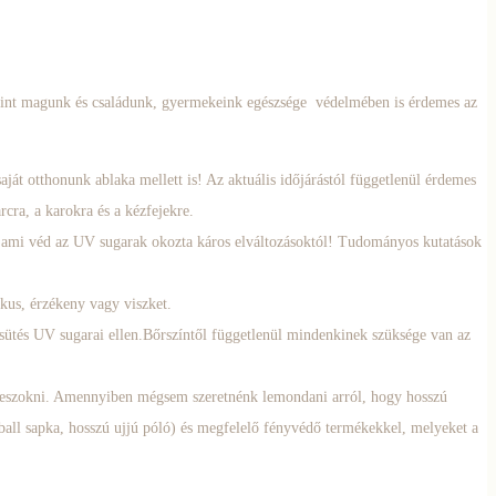
amint magunk és családunk, gyermekeink egészsége védelmében is érdemes az
aját otthonunk ablaka mellett is! Az aktuális időjárástól függetlenül érdemes
cra, a karokra és a kézfejekre.
, ami véd az UV sugarak okozta káros elváltozásoktól! Tudományos kutatások
kus, érzékeny vagy viszket.
sütés UV sugarai ellen.Bőrszíntől függetlenül mindenkinek szüksége van az
 leszokni. Amennyiben mégsem szeretnénk lemondani arról, hogy hosszú
eball sapka, hosszú ujjú póló) és megfelelő fényvédő termékekkel, melyeket a