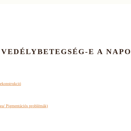
NVEDÉLYBETEGSÉG-E A NAPO
rekonstrukció
ea/ Pigmentációs problémák)