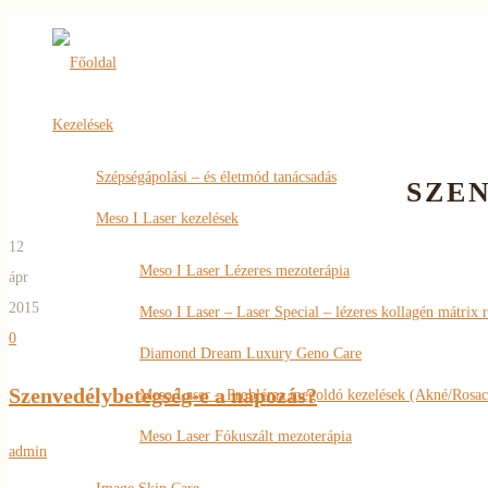
Főoldal
Kezelések
Szépségápolási – és életmód tanácsadás
SZE
Meso I Laser kezelések
12
Meso I Laser Lézeres mezoterápia
ápr
2015
Meso I Laser – Laser Special – lézeres kollagén mátrix 
0
Diamond Dream Luxury Geno Care
Szenvedélybetegség-e a napozás?
Meso Laser – Probléma megoldó kezelések (Akné/Rosac
Meso Laser Fókuszált mezoterápia
admin