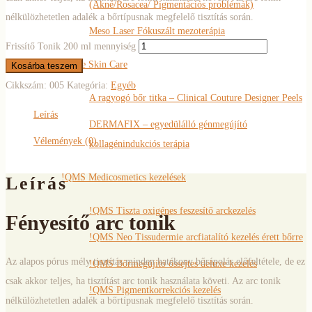
(Akné/Rosacea/ Pigmentációs problémák)
nélkülözhetetlen adalék a bőrtípusnak megfelelő tisztítás során.
Meso Laser Fókuszált mezoterápia
Frissítő Tonik 200 ml mennyiség
Image Skin Care
Kosárba teszem
Cikkszám:
005
Kategória:
Egyéb
A ragyogó bőr titka – Clinical Couture Designer Peels
Leírás
DERMAFIX – egyedülálló génmegújító
Vélemények (0)
kollagénindukciós terápia
!QMS Medicosmetics kezelések
Leírás
!QMS Tiszta oxigénes feszesítő arckezelés
Fényesítő arc tonik
!QMS Neo Tissudermie arcfiatalító kezelés érett bőrre
Az alapos pórus mély tisztítás minden hatékony bőrápolás előfeltétele, de ez
!QMS Bőrmegújító őssejtes deluxe kezelés
csak akkor teljes, ha tisztítást arc tonik használata követi. Az arc tonik
!QMS Pigmentkorrekciós kezelés
nélkülözhetetlen adalék a bőrtípusnak megfelelő tisztítás során.