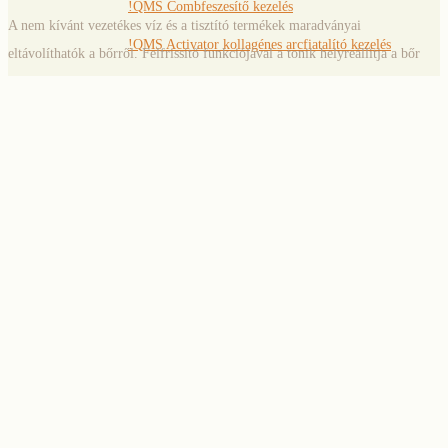
!QMS Combfeszesítő kezelés
A nem kívánt vezetékes víz és a tisztító termékek maradványai
!QMS Activator kollagénes arcfiatalító kezelés
eltávolíthatók a bőrről. Felfrissítő funkciójával a tonik helyreállítja a bőr
egyensúlyát, megnövelve az azt követő ápoló készítmények hatását és a jó
!QMS Arcfeszesítő SK-Alpha kezelés
személyes bőrérzetet.
120 napos szépségprogram
A termék egy lágy alkoholmentes arc tonik bőrbarát pH értékkel. Az
Janssen bőrmegújító kezelések
igénybevett bőr felfrissül, tónusa javul és észrevehetően friss lesz. Ezzel egy
időben az eperfa gyökér kivonat támogatja a fiatalosan friss bőr
Hat lépéses arctisztító kezelés
megjelenését.
AHA savas peeling
Hatások, tulajdonságok:
Szemöldök és szempilla
Alkoholmentes
4D szempilla hosszabbítás
A bőr pórusait finomabbá teszi
Szemöldök ‘styling’
Jobb előkészítés az ápolókészítmények felszívódásához
Tartós szempillafestés
Stabilizálja a hidrolipid védőréteget