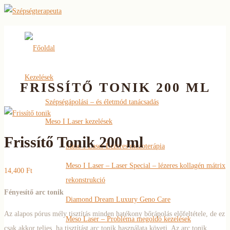
Főoldal
Kezelések
FRISSÍTŐ TONIK 200 ML
Szépségápolási – és életmód tanácsadás
Meso I Laser kezelések
Frissítő Tonik 200 ml
Meso I Laser Lézeres mezoterápia
Meso I Laser – Laser Special – lézeres kollagén mátrix
14,400
Ft
rekonstrukció
Fényesítő arc tonik
Diamond Dream Luxury Geno Care
Az alapos pórus mély tisztítás minden hatékony bőrápolás előfeltétele, de ez
Meso Laser – Probléma megoldó kezelések
csak akkor teljes, ha tisztítást arc tonik használata követi. Az arc tonik