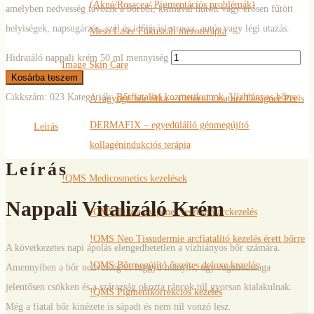
(Akné/Rosacea/ Pigmentációs problémák)
amelyben nedvesség távozik a bőrből; klímával hűtött vagy erősen fűtött
helyiségek, napsugárzás, szél és időjárási stressz, autós vagy légi utazás.
Meso Laser Fókuszált mezoterápia
Hidratáló nappali krém 50 ml mennyiség
Image Skin Care
Kosárba teszem
Cikkszám:
023
Kategóriák:
Bőrfiatalító kozmetikumok
,
Vízhiányos bőrre
A ragyogó bőr titka – Clinical Couture Designer Peels
DERMAFIX – egyedülálló génmegújító
Leírás
kollagénindukciós terápia
Leírás
!QMS Medicosmetics kezelések
Nappali Vitalizáló Krém
!QMS Tiszta oxigénes feszesítő arckezelés
!QMS Neo Tissudermie arcfiatalító kezelés érett bőrre
A következetes napi ápolás elengedhetetlen a vízhiányos bőr számára.
!QMS Bőrmegújító őssejtes deluxe kezelés
Amennyiben a bőr nedvesség és faggyú hiányos, úgy rugalmassága
jelentősen csökken és a szárazság okozta ráncok túl gyorsan kialakulnak.
!QMS Pigmentkorrekciós kezelés
Még a fiatal bőr kinézete is sápadt és nem túl vonzó lesz.