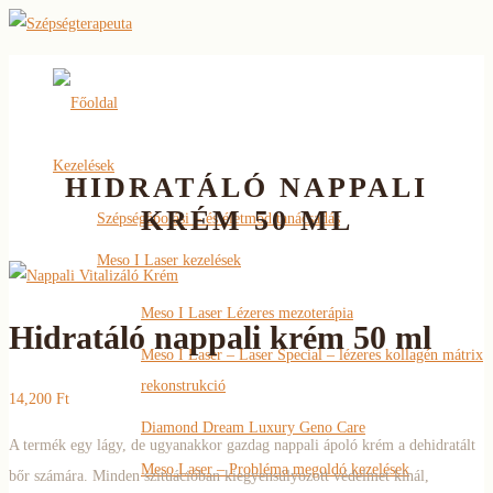
Főoldal
Kezelések
HIDRATÁLÓ NAPPALI
KRÉM 50 ML
Szépségápolási – és életmód tanácsadás
Meso I Laser kezelések
Meso I Laser Lézeres mezoterápia
Hidratáló nappali krém 50 ml
Meso I Laser – Laser Special – lézeres kollagén mátrix
rekonstrukció
14,200
Ft
Diamond Dream Luxury Geno Care
A termék egy lágy, de ugyanakkor gazdag nappali ápoló krém a dehidratált
Meso Laser – Probléma megoldó kezelések
bőr számára. Minden szituációban kiegyensúlyozott védelmet kínál,