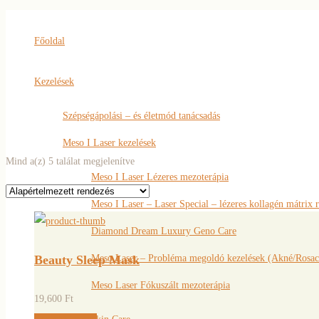
Főoldal
Kezelések
Szépségápolási – és életmód tanácsadás
Meso I Laser kezelések
Mind a(z) 5 találat megjelenítve
Meso I Laser Lézeres mezoterápia
Meso I Laser – Laser Special – lézeres kollagén mátrix 
Diamond Dream Luxury Geno Care
Meso Laser – Probléma megoldó kezelések (Akné/Rosac
Beauty Sleep Mask
Meso Laser Fókuszált mezoterápia
19,600
Ft
Kosárba teszem