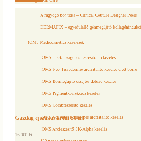
Image Skin Care
A ragyogó bőr titka – Clinical Couture Designer Peels
DERMAFIX – egyedülálló génmegújító kollagénindukció
!QMS Medicosmetics kezelések
!QMS Tiszta oxigénes feszesítő arckezelés
!QMS Neo Tissudermie arcfiatalító kezelés érett bőrre
!QMS Bőrmegújító őssejtes deluxe kezelés
!QMS Pigmentkorrekciós kezelés
!QMS Combfeszesítő kezelés
Gazdag éjszakai krém 50 ml
!QMS Activator kollagénes arcfiatalító kezelés
!QMS Arcfeszesítő SK-Alpha kezelés
16,000
Ft