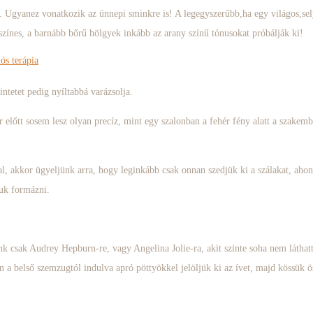
t. Ugyanez vonatkozik az ünnepi sminkre is! A legegyszerűbb,ha egy világos,sel
zínes, a barnább bőrű hölgyek inkább az arany színű tónusokat próbálják ki!
s terápia
intetet pedig nyíltabbá varázsolja.
r előtt sosem lesz olyan precíz, mint egy szalonban a fehér fény alatt a szakem
l, akkor ügyeljünk arra, hogy leginkább csak onnan szedjük ki a szálakat, ah
juk formázni.
k csak Audrey Hepburn-re, vagy Angelina Jolie-ra, akit szinte soha nem láthatt
a belső szemzugtól indulva apró pöttyökkel jelöljük ki az ívet, majd kössük ös