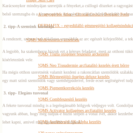
Image Skin Care
Karácsonykor mindnyájan szeretjük a fényeket,a csillogó díszeket a ragyogás
belső szemzugba és a járomcsontra. Az egészen világos bőrűek inkább a rózsas
A ragyogó bőr titka – Clinical Couture Designer Peels
DERMAFIX – egyedülálló génmegújító kollagénindukció
2. tipp-A szemünk koronája
A rendezett, szépen ívelt tökéletes szemöldök az arc egészét kifejezőbbé, a tek
!QMS Medicosmetics kezelések
A legjobb, ha szakemberre bízzuk ezt a kényes feladatot, mert az otthoni tükö
!QMS Tiszta oxigénes feszesítő arckezelés
kísérletezünk vele.
!QMS Neo Tissudermie arcfiatalító kezelés érett bőrre
Ha mégis otthon szeretnénk valamit kezdeni a rakoncátlan szemöldök szálakka
!QMS Bőrmegújító őssejtes deluxe kezelés
egy matt színű szemöldök vagy szemhéjpúderrel, ferde ecset segítségével tud
!QMS Pigmentkorrekciós kezelés
3. tipp- Elegáns tusvonal
!QMS Combfeszesítő kezelés
A fekete tusvonal mindig is a legelegánsabb hölgyek védjegye volt. Gondoljun
!QMS Activator kollagénes arcfiatalító kezelés
vagyunk abban, hogy meg tudjuk-e húzni szépen a vonal ívét, akkor kezdetben 
!QMS Arcfeszesítő SK-Alpha kezelés
lehet kapni, amivel még egyszerűbb a dolgunk!