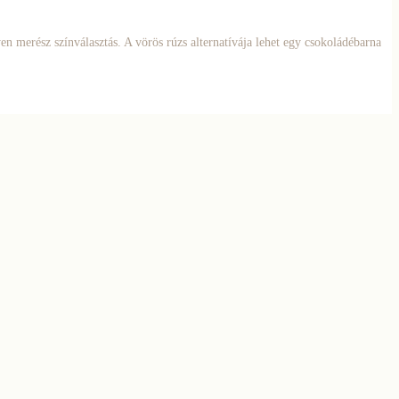
en merész színválasztás. A vörös rúzs alternatívája lehet egy csokoládébarna
uk az orcára. A titok itt leginkább egy jó minőségű pirosító ecsetben rejlik!
 mi a tökéletes pirosítás titka!
 években volt trendi. Maradjon a szín a szemhéj és a szemhéj mélyedése