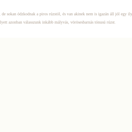
 de sokan ódzkodnak a piros rúzstól, és van akinek nem is igazán áll jól egy ily
helyett azonban válasszunk inkább mályvás, vörösesbarnás tónusú rúzst.
sze a sminkünknek!
 világosabb és sötétebb pirosítót fokozatosan összekeverve leheletszerűen simítj
a facebook oldalamon a Christmas Color Up eseményt keresd
!) , és megmutatom
egy kis zöldet, lilát és egy kis csillogó aranyat?
lzásba. A szemöldökcsontot ne érje el a szemhéjfesték, mert az inkább a 80-as
 make-up szivaccsal lágyítsuk.