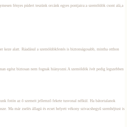
ymesen fényes púdert teszünk orcánk egyes pontjaira:a szemöldök csont alá,a
ber keze alatt. Ráadásul a szemöldökfestés is biztonságosabb, mintha otthon
onnan egész biztosan nem fognak hiányozni.A szemöldök ívét pedig legszebben
unk fotón az ő szemeit jellemző fekete tusvonal nélkül. Ha bátortalanok
sze. Ma már zselés állagú és ecset helyett vékony szivacshegyű szemhéjtust is