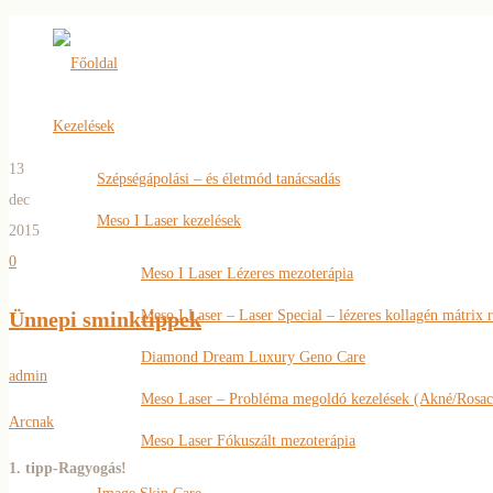
Főoldal
Kezelések
13
Szépségápolási – és életmód tanácsadás
dec
Meso I Laser kezelések
2015
0
Meso I Laser Lézeres mezoterápia
Ünnepi sminktippek
Meso I Laser – Laser Special – lézeres kollagén mátrix 
Diamond Dream Luxury Geno Care
admin
Meso Laser – Probléma megoldó kezelések (Akné/Rosac
Arcnak
Meso Laser Fókuszált mezoterápia
1. tipp-Ragyogás!