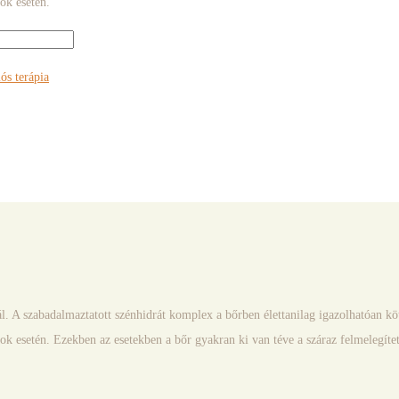
ok esetén.
s terápia
l. A szabadalmaztatott szénhidrát komplex a bőrben élettanilag igazolhatóan kötő
k esetén. Ezekben az esetekben a bőr gyakran ki van téve a száraz felmelegített 