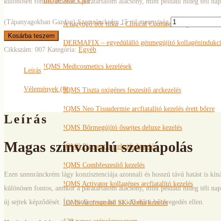
Image Skin Care
különösen fontos, amikor a páratartalom alacsony, mint például hideg téli nap
(Tápanyagokban Gazdag) Szemránckrém 15 ml mennyiség
A ragyogó bőr titka – Clinical Couture Designer Peels
Kosárba teszem
DERMAFIX – egyedülálló génmegújító kollagénindukció
Cikkszám:
007
Kategória:
Egyéb
!QMS Medicosmetics kezelések
Leírás
Vélemények (0)
!QMS Tiszta oxigénes feszesítő arckezelés
!QMS Neo Tissudermie arcfiatalító kezelés érett bőrre
Leírás
!QMS Bőrmegújító őssejtes deluxe kezelés
Magas színvonalú szemápolás
!QMS Pigmentkorrekciós kezelés
!QMS Combfeszesítő kezelés
Ezen szemránckrém lágy konzisztenciája azonnali és hosszú távú hatást is kíná
!QMS Activator kollagénes arcfiatalító kezelés
különösen fontos, amikor a páratartalom alacsony, mint például hideg téli napo
új sejtek képződését. Így hatékonyan hat az idő előtti bőröregedés ellen.
!QMS Arcfeszesítő SK-Alpha kezelés