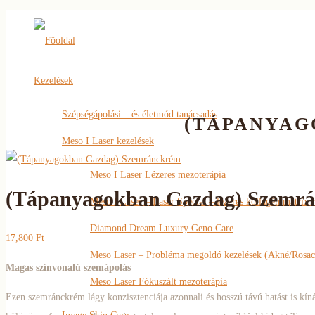
Főoldal
Kezelések
Szépségápolási – és életmód tanácsadás
(TÁPANYAG
Meso I Laser kezelések
Meso I Laser Lézeres mezoterápia
(Tápanyagokban Gazdag) Szemrá
Meso I Laser – Laser Special – lézeres kollagén mátrix 
Diamond Dream Luxury Geno Care
17,800
Ft
Meso Laser – Probléma megoldó kezelések (Akné/Rosac
Magas színvonalú szemápolás
Meso Laser Fókuszált mezoterápia
Ezen szemránckrém lágy konzisztenciája azonnali és hosszú távú hatást is kíná