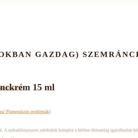
OKBAN GAZDAG) SZEMRÁNC
nckrém 15 ml
rekonstrukció
ea/ Pigmentációs problémák)
l. A szabadalmaztatott szénhidrát komplex a bőrben élettanilag igazolhatóan kötő